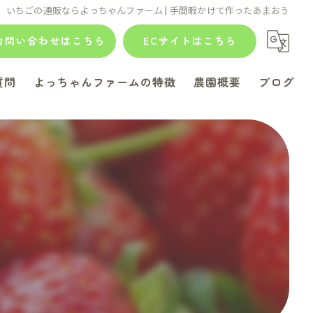
いちごの通販ならよっちゃんファーム | 手間暇かけて作ったあまおう
お問い合わせはこちら
ECサイトはこちら
質問
よっちゃんファームの特徴
農園概要
ブログ
ジャム
コラム
あまおう
贈答用
ティラミス
スイーツ