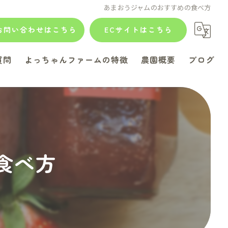
あまおうジャムのおすすめの食べ方
お問い合わせはこちら
ECサイトはこちら
質問
よっちゃんファームの特徴
農園概要
ブログ
ジャム
コラム
あまおう
贈答用
食べ方
ティラミス
スイーツ